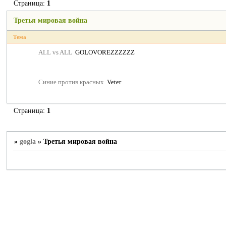
Страница:
1
Третья мировая война
Тема
ALL vs ALL
GOLOVOREZZZZZZ
Синие против красных
Veter
Страница:
1
»
gogla
»
Третья мировая война